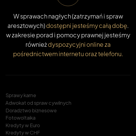
W sprawach nagłych (zatrzymań i spraw
aresztowych)
dostępni jesteśmy całą dobę
.
w zakresie porad i pomocy prawnej jesteśmy
również
dyspozycyjni online za
pośrednictwem internetu oraz telefonu.
Sprawy karne
Adwokat od spraw cywilnych
Doradztwo biznesowe
Fotowoltaika
Kredyty w Euro
Kredyty w CHF