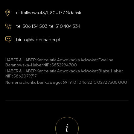
ul. Kalinowa 43/1, 80-177 Gdańsk
tel.
506 134 503
, tel.
510 404 334
biuro@haberihaber.pl
HABER & HABER Kancelaria Adwokacka Adwokat Ewelina
Baranowska-Haber NIP: 5832994700
HABER & HABER Kancelaria Adwokacka Adwokat Błażej Haber,
NIP: 5862079717
Numer rachunku bankowego: 69 1910 1048 2210 0272 7505 0001