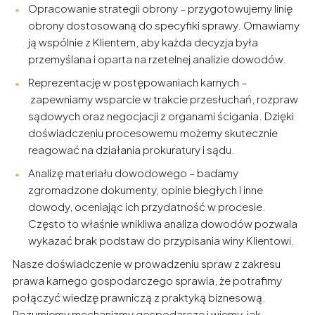
Opracowanie strategii obrony – przygotowujemy linię
obrony dostosowaną do specyfiki sprawy. Omawiamy
ją wspólnie z Klientem, aby każda decyzja była
przemyślana i oparta na rzetelnej analizie dowodów.
Reprezentację w postępowaniach karnych –
zapewniamy wsparcie w trakcie przesłuchań, rozpraw
sądowych oraz negocjacji z organami ścigania. Dzięki
doświadczeniu procesowemu możemy skutecznie
reagować na działania prokuratury i sądu.
Analizę materiału dowodowego – badamy
zgromadzone dokumenty, opinie biegłych i inne
dowody, oceniając ich przydatność w procesie.
Często to właśnie wnikliwa analiza dowodów pozwala
wykazać brak podstaw do przypisania winy Klientowi.
Nasze doświadczenie w prowadzeniu spraw z zakresu
prawa karnego gospodarczego sprawia, że potrafimy
połączyć wiedzę prawniczą z praktyką biznesową.
Rozumiemy mechanizmy gospodarcze i wiemy, jak