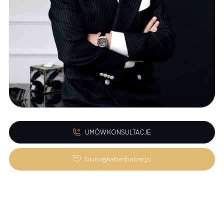
UMÓW KONSULTACJE
biuro@haberihaber.pl