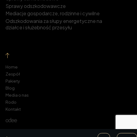
Sprawy odszkodowawcze
Mediacje gospodarcze, rodzinne i cywilne
Odszkodowania za słupy energetyczne na
działce i służebność przesyłu
Home
Zespół
Pakiety
Blog
Media o nas
Rodo
Kontakt