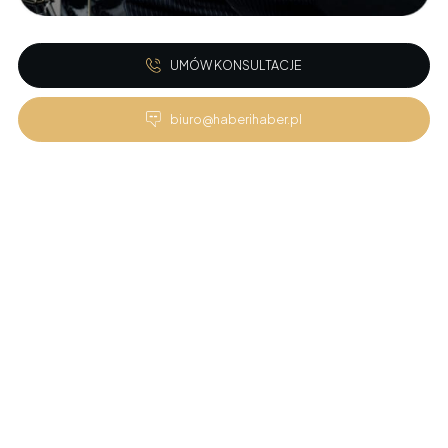
UMÓW KONSULTACJE
biuro@haberihaber.pl