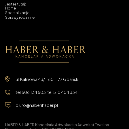
Home
Specjalizacje
Sprawy rodzinne
ul. Kalinowa 43/1, 80-177 Gdańsk
tel.
506 134 503
, tel.
510 404 334
biuro@haberihaber.pl
HABER & HABER Kancelaria Adwokacka Adwokat Ewelina