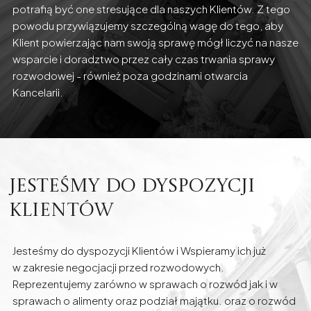
potrafią być one stresujące dla naszych Klientów. Z tego
powodu przywiązujemy szczególną wagę do tego, aby
Klient powierzając nam swoją sprawę mógł liczyć na nasze
wsparcie i doradztwo przez cały czas trwania sprawy
rozwodowej - również poza godzinami otwarcia
Kancelarii.
Jesteśmy do dyspozycji
Klientów
Jesteśmy do dyspozycji Klientów i Wspieramy ich już
w zakresie negocjacji przed rozwodowych.
Reprezentujemy zarówno w sprawach o rozwód jak i w
sprawach o alimenty oraz podział majątku. oraz o rozwód