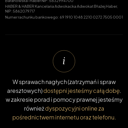
Baranowska-Haber NIP: 5832994700
HABER & HABER Kancelaria Adwokacka Adwokat Błażej Haber,
NIP: 5862079717
Numer rachunku bankowego: 69 1910 1048 2210 0272 7505 0001
W sprawach nagłych (zatrzymań i spraw
aresztowych)
dostępni jesteśmy całą dobę
.
w zakresie porad i pomocy prawnej jesteśmy
również
dyspozycyjni online za
pośrednictwem internetu oraz telefonu.