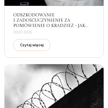
Odszkodowanie
i zadośćuczynienie za
pomówienie o kradzież - jak
skutecznie dochodzić swoich
20.07.2026
roszczeń?
Czytaj więcej