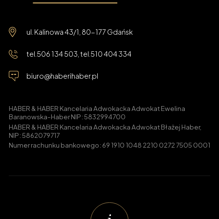
ul. Kalinowa 43/1, 80-177 Gdańsk
tel.
506 134 503
, tel.
510 404 334
biuro@haberihaber.pl
HABER & HABER Kancelaria Adwokacka Adwokat Ewelina
Baranowska-Haber NIP: 5832994700
HABER & HABER Kancelaria Adwokacka Adwokat Błażej Haber,
NIP: 5862079717
Numer rachunku bankowego: 69 1910 1048 2210 0272 7505 0001