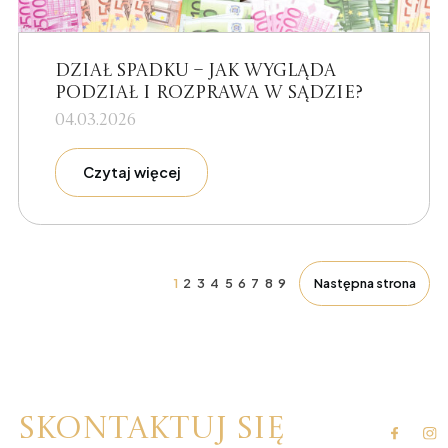
Dział spadku – jak wygląda
podział i rozprawa w sądzie?
04.03.2026
Czytaj więcej
1
2
3
4
5
6
7
8
9
Następna strona
Skontaktuj się