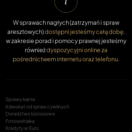
W sprawach nagłych (zatrzymań i spraw
aresztowych)
dostępni jesteśmy całą dobę
.
w zakresie porad i pomocy prawnej jesteśmy
również
dyspozycyjni online za
pośrednictwem internetu oraz telefonu.
Sprawy karne
Adwokat od spraw cywilnych
Doradztwo biznesowe
Fotowoltaika
Kredyty w Euro