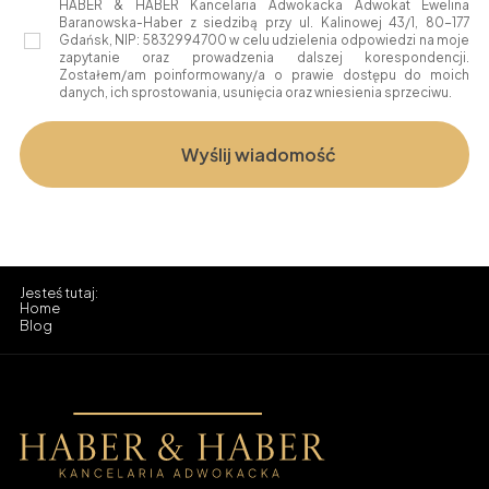
HABER & HABER Kancelaria Adwokacka Adwokat Ewelina
Baranowska-Haber z siedzibą przy ul. Kalinowej 43/1, 80-177
Gdańsk, NIP: 5832994700 w celu udzielenia odpowiedzi na moje
zapytanie oraz prowadzenia dalszej korespondencji.
Zostałem/am poinformowany/a o prawie dostępu do moich
danych, ich sprostowania, usunięcia oraz wniesienia sprzeciwu.
Home
Blog