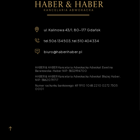
ul. Kalinowa 43/1, 80-177 Gdańsk
tel.
506 134 503
, tel.
510 404 334
biuro@haberihaber.pl
HABER & HABER Kancelaria Adwokacka Adwokat Ewelina
Baranowska-Haber NIP: 5832994700
HABER & HABER Kancelaria Adwokacka Adwokat Błażej Haber,
NIP: 5862079717
Numer rachunku bankowego: 69 1910 1048 2210 0272 7505
0001