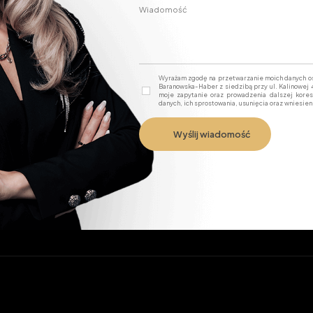
Wyrażam zgodę na przetwarzanie moich danych 
Baranowska-Haber z siedzibą przy ul. Kalinowej
moje zapytanie oraz prowadzenia dalszej kore
danych, ich sprostowania, usunięcia oraz wniesien