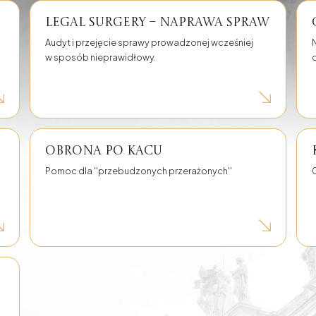
Legal Surgery – naprawa spraw
Audyt i przejęcie sprawy prowadzonej wcześniej
w sposób nieprawidłowy.
Podział majątku
Rozwody
Sprawy
Mediacje gospodarcze,
odszkodowawcze
rodzinne i cywilne
Obrona po kacu
Pomoc dla ''przebudzonych przerażonych''