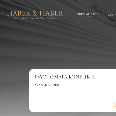
SPECJALIZACJE
ZES
Sprawy karne
Prawo karne gospodarcze
Zatrzymania i a
Kradzież i rozbój
Niealimentacja
Przestępstwa przeciw małoletnim
Przestępstwa na
Jazda pod wpływem alkoholu
Narkotyki - posi
Jazda pod wpływem narkotyków
Adwokat od spraw cywilnych
Psychomapa konfliktu
Dochodzenie roszczeń, windykacja należności
Ochrona majątku
Pakiet premium
Doradztwo biznesowe
Fotowoltaika