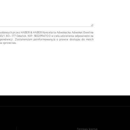
osobowych przez HABER & HABER Kancelaria Adwokacka Adwokat Ewelina
 43/1, 80-177 Gdańsk, NIP: 5832994700 w celu udzielenia odpowiedzi na
spondencji. Zostałem/am poinformowany/a o prawie dostępu do moich
ia sprzeciwu.
Sprawy karne