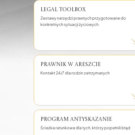
Nieruchomości
Legal Toolbox
Doradztwo inwestycyjne Gdańsk - grunty, działki,
nieruchomości
Zestawy narzędzi prawnych przygotowane do
konkretnych sytuacji życiowych.
Prawo modowe
Pomoc prawna online
Sprawy rodzinne
Sprawy
samochodowe
Prawnik w areszcie
Kontakt 24/7 dla rodzin zatrzymanych
Program antyskazanie
Ścieżka ratunkowa dla tych, którzy popełnili błąd