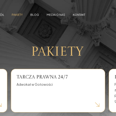
PÓŁ
PAKIETY
BLOG
MEDIA O NAS
KONTAKT
reszt
Znęcanie się
SDE - dozór elektroniczny
Pakiety
 tle seksualnym
ENA - europejski nakaz aresztowania
adanie i obrót
Wypadki drogowe
Tarcza prawna 24/7
 dłużnika przed wierzycielami
Umowy - przygotowanie i ich opiniowa
Adwokat w Gotowości
Kredyty w Euro
Kredyty w CHF