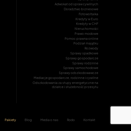
Adwokat od spraw cywilnych
Doradztwo biznesowe
Fotowoltaika
Kredyty w Euro
Kredyty w CHF
Nieruchomości
Prawo modowe
Pomoc prawna online
Podział majątku
Rozwody
Sprawy spadkowe
Sprawy gospodarcze
Sprawy rodzinne
Sprawy samochodowe
Sprawy odszkodowawcze
Mediacje gospodarcze, rodzinne i cywilne
Odszkodowania za słupy energetyczne na
działce i służebność przesyłu
Pakiety
Blog
Media o nas
Rodo
Kontakt