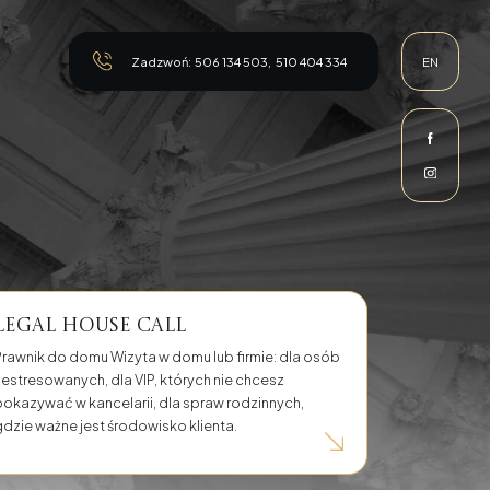
Zadzwoń:
506 134 503
,
510 404 334
EN
Legal House Call
nie
Prawnik do domu Wizyta w domu lub firmie: dla osób
zestresowanych, dla VIP, których nie chcesz
pokazywać w kancelarii, dla spraw rodzinnych,
gdzie ważne jest środowisko klienta.