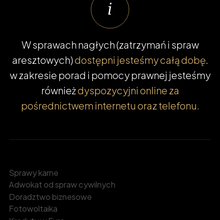
W sprawach nagłych (zatrzymań i spraw
aresztowych)
dostępni jesteśmy całą dobę
.
w zakresie porad i pomocy prawnej jesteśmy
również
dyspozycyjni online za
pośrednictwem internetu oraz telefonu.
Sprawy karne
Adwokat od spraw cywilnych
Doradztwo biznesowe
Fotowoltaika