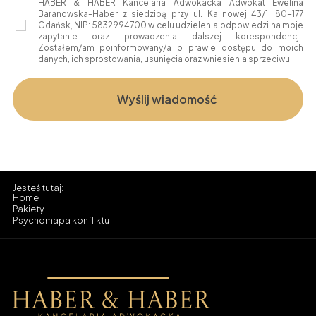
HABER & HABER Kancelaria Adwokacka Adwokat Ewelina
Baranowska-Haber z siedzibą przy ul. Kalinowej 43/1, 80-177
Gdańsk, NIP: 5832994700 w celu udzielenia odpowiedzi na moje
zapytanie oraz prowadzenia dalszej korespondencji.
Zostałem/am poinformowany/a o prawie dostępu do moich
danych, ich sprostowania, usunięcia oraz wniesienia sprzeciwu.
Home
Pakiety
Psychomapa konfliktu