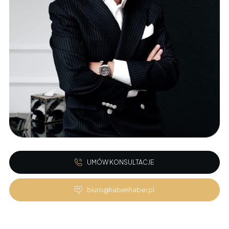
UMÓW KONSULTACJE
biuro@haberihaber.pl