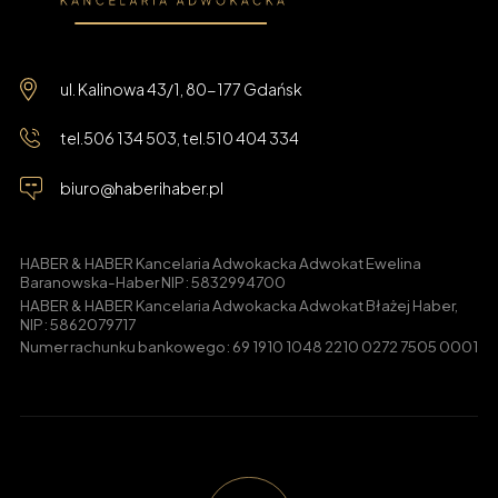
ul. Kalinowa 43/1, 80-177 Gdańsk
tel.
506 134 503
, tel.
510 404 334
biuro@haberihaber.pl
HABER & HABER Kancelaria Adwokacka Adwokat Ewelina
Baranowska-Haber NIP: 5832994700
HABER & HABER Kancelaria Adwokacka Adwokat Błażej Haber,
NIP: 5862079717
Numer rachunku bankowego: 69 1910 1048 2210 0272 7505 0001