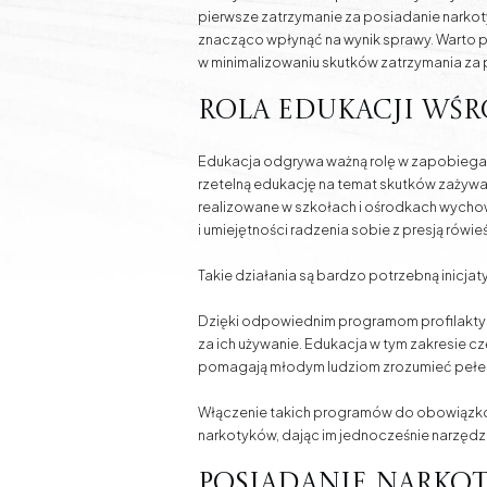
pierwsze zatrzymanie za posiadanie narkot
znacząco wpłynąć na wynik sprawy. Warto 
w minimalizowaniu skutków zatrzymania za
Rola edukacji wś
Edukacja odgrywa ważną rolę w zapobiegan
rzetelną edukację na temat skutków zażywa
realizowane w szkołach i ośrodkach wycho
i umiejętności radzenia sobie z presją rówie
Takie działania są bardzo potrzebną inicjat
Dzięki odpowiednim programom profilaktycz
za ich używanie. Edukacja w tym zakresie c
pomagają młodym ludziom zrozumieć pełen
Włączenie takich programów do obowiązkow
narkotyków, dając im jednocześnie narzęd
Posiadanie narkot