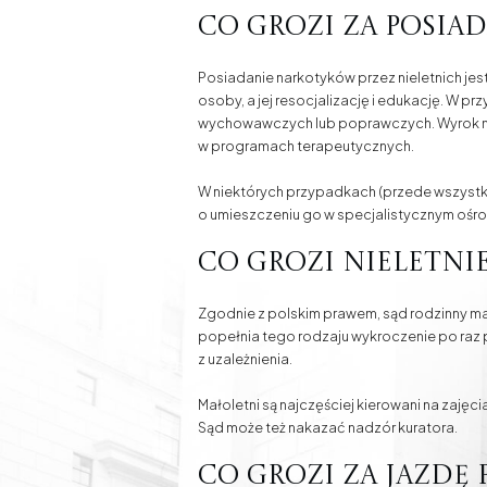
Co grozi za posia
Posiadanie narkotyków przez nieletnich jest
osoby, a jej resocjalizację i edukację. W 
wychowawczych lub poprawczych. Wyrok m
w programach terapeutycznych.
W niektórych przypadkach (przede wszystki
o umieszczeniu go w specjalistycznym ośro
Co grozi nieletn
Zgodnie z polskim prawem, sąd rodzinny m
popełnia tego rodzaju wykroczenie po raz pi
z uzależnienia.
Małoletni są najczęściej kierowani na zaję
Sąd może też nakazać nadzór kuratora.
Co grozi za jazd