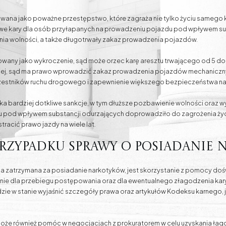
owana jako poważne przestępstwo, które zagraża nie tylko życiu samego k
e kary dla osób przyłapanych na prowadzeniu pojazdu pod wpływem sub
enia wolności, a także długotrwały zakaz prowadzenia pojazdów.
owany jako wykroczenie, sąd może orzec karę aresztu trwającego od 5 do 
cej, sąd ma prawo wprowadzić zakaz prowadzenia pojazdów mechanicznych
uczestników ruchu drogowego i zapewnienie większego bezpieczeństwa n
a bardziej dotkliwe sankcje, w tym dłuższe pozbawienie wolności oraz 
 pod wpływem substancji odurzających doprowadziło do zagrożenia życia
racić prawo jazdy na wiele lat.
rzypadku sprawy o posiadanie
oba zatrzymana za posiadanie narkotyków, jest skorzystanie z pomocy d
ie dla przebiegu postępowania oraz dla ewentualnego złagodzenia kary. 
ie w stanie wyjaśnić szczegóły prawa oraz artykułów Kodeksu karnego, ja
oże również pomóc w negocjacjach z prokuratorem w celu uzyskania łagodni