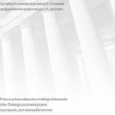
optymalnych rozwiązań prawnych. Doradza
sługą klientów korporacyjnych, sporami
porów w ramach prawa pracy, jak również
lientów przed sądami administracyjnymi.
t Ewelina Baranowska-Haber swój sukces
Sprawy spadkowe
Sprawy gospodarcze
otrzeb Klienta.
Odszkodowania za
słupy energetyczne na
działce i służebność
przesyłu
Polsce ustawodawstwo traktuje te kwestie
zutów. Dlatego poznanie prawa
a pojazdu, jest niezwykle istotne.