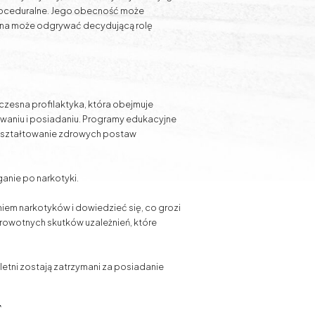
proceduralne. Jego obecność może
wna może odgrywać decydującą rolę
zesna profilaktyka, która obejmuje
ywaniu i posiadaniu. Programy edukacyjne
 kształtowanie zdrowych postaw
ganie po narkotyki.
em narkotyków i dowiedzieć się, co grozi
drowotnych skutków uzależnień, które
tni zostają zatrzymani za posiadanie
e