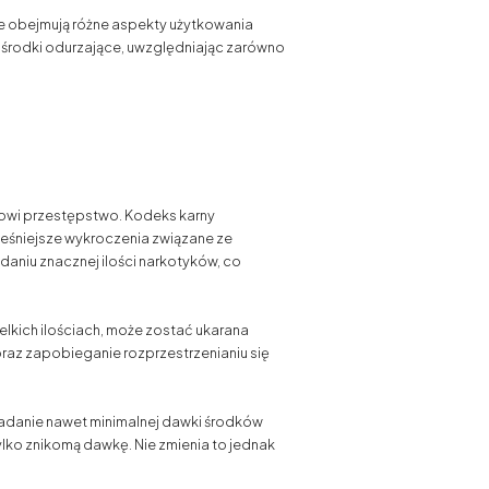
e obejmują różne aspekty użytkowania
 środki odurzające, uwzględniając zarówno
nowi przestępstwo. Kodeks karny
ześniejsze wykroczenia związane ze
aniu znacznej ilości narkotyków, co
lkich ilościach, może zostać ukarana
oraz zapobieganie rozprzestrzenianiu się
iadanie nawet minimalnej dawki środków
tylko znikomą dawkę. Nie zmienia to jednak