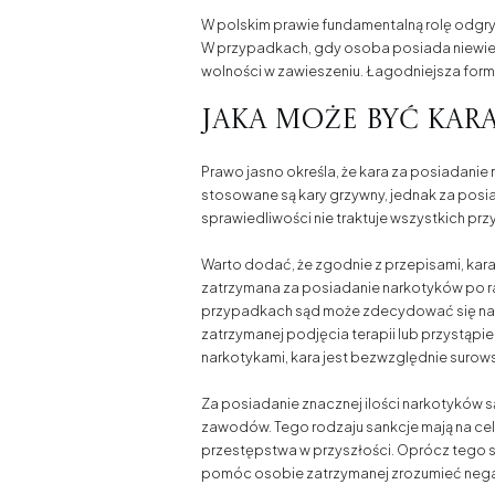
W polskim prawie fundamentalną rolę odgrywa
W przypadkach, gdy osoba posiada niewielk
wolności w zawieszeniu. Łagodniejsza forma
Jaka może być kar
Prawo jasno określa, że kara za posiadanie 
stosowane są kary grzywny, jednak za posiad
sprawiedliwości nie traktuje wszystkich p
Warto dodać, że zgodnie z przepisami, kar
zatrzymana za posiadanie narkotyków po raz 
przypadkach sąd może zdecydować się na w
zatrzymanej podjęcia terapii lub przystąp
narkotykami, kara jest bezwzględnie surow
Za posiadanie znacznej ilości narkotyków 
zawodów. Tego rodzaju sankcje mają na cel
przestępstwa w przyszłości. Oprócz tego 
pomóc osobie zatrzymanej zrozumieć negaty