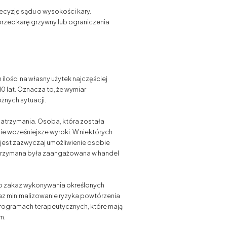
decyzję sądu o wysokości kary.
rzec karę grzywny lub ograniczenia
ilości na własny użytek najczęściej
0 lat. Oznacza to, że wymiar
żnych sytuacji.
zatrzymania. Osoba, która została
cie wcześniejsze wyroki. W niektórych
jest zazwyczaj umożliwienie osobie
zatrzymana była zaangażowana w handel
lub zakaz wykonywania określonych
az minimalizowanie ryzyka powtórzenia
rogramach terapeutycznych, które mają
m.