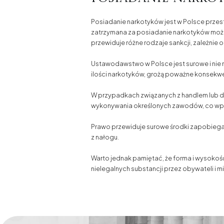
Posiadanie narkotyków jest w Polsce prz
zatrzymana za posiadanie narkotyków może
przewiduje różne rodzaje sankcji, zależnie
Ustawodawstwo w Polsce jest surowe i nie m
ilości narkotyków, grożą poważne konsekwen
W przypadkach związanych z handlem lub d
wykonywania określonych zawodów, co wpł
Prawo przewiduje surowe środki zapobiegawc
z nałogu.
Warto jednak pamiętać, że forma i wysokoś
nielegalnych substancji przez obywateli i m