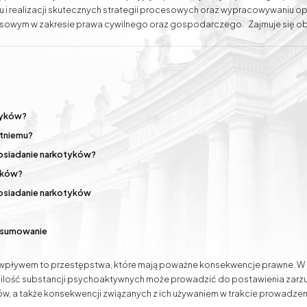
iu i realizacji skutecznych strategii procesowych oraz wypracowywaniu 
esowym w zakresie prawa cywilnego oraz gospodarczego. Zajmuje się ob
 audytami prawnymi. Dysponuje również doświadczeniem w prowadzeniu s
spraw przed organami administracji publicznej oraz w reprezentowaniu K
e negocjacje zmierzające do polubownego zakończenia sporów. Adwoka
Podział majątku
Rozwody
dzy i doświadczeniu, ale również pełnemu zaangażowaniu i zrozumieniu p
tyków?
Sprawy
Mediacje gospodarcze,
etniemu?
odszkodowawcze
rodzinne i cywilne
posiadanie narkotyków?
yków?
osiadanie narkotyków
odsumowanie
 wpływem to przestępstwa, które mają poważne konsekwencje prawne. W 
za ilość substancji psychoaktywnych może prowadzić do postawienia zar
ów, a także konsekwencji związanych z ich używaniem w trakcie prowadzeni