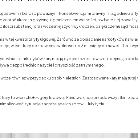
estępstwem z bardzo poważnymi konsekwencjami prawnymi. Zgodnie z ar
 zostać ukarana grzywną, ograniczeniem wolności, a w bardziej poważn
 od ilości substancji oraz wcześniejszych wykroczeń, dzięki czemu sąd mo
a w tej kwestii taryfy ulgowej. Zarówno za posiadanie narkotyków na własn
cje, w tym: kary pozbawienia wolności od 3 miesięcy do nawet 10 lat i wy
ystrybucją narkotyków kary mogą być jeszcze surowsze, obejmując dod
ywa bezpośrednio na życie i przyszłość zatrzymanego.
ze również w przypadku osób nieletnich. Zastosowane kary mają tutaj na 
ć kary to wierzchołek góry lodowej. Państwo chce przede wszystkim zapo
inimalizować sytuacje zagrażające ich zdrowiu, lub życiu.