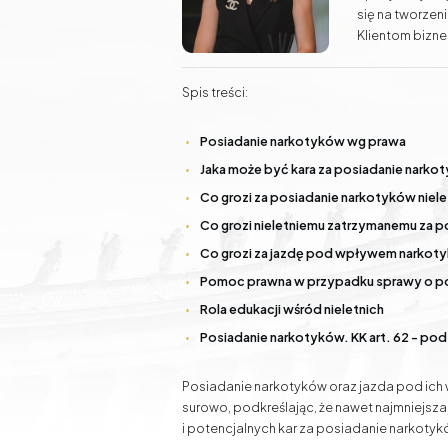
Nieruchomości
się na tworzen
Doradztwo inwestycyjne Gdańsk - grunty, działki,
Klientom bizn
nieruchomości
sądowymi oraz
w prowadzeniu 
Spis treści:
Prowadzi takż
Prawo modowe
Pomoc prawna online
zawdzięcza wie
Posiadanie narkotyków wg prawa
Jaka może być kara za posiadanie narko
Sprawy rodzinne
Sprawy
Co grozi za posiadanie narkotyków niel
samochodowe
Co grozi nieletniemu zatrzymanemu za 
Co grozi za jazdę pod wpływem narkot
Pomoc prawna w przypadku sprawy o p
Rola edukacji wśród nieletnich
Posiadanie narkotyków. KK art. 62 - p
Posiadanie narkotyków oraz jazda pod ich
surowo, podkreślając, że nawet najmniejs
i potencjalnych kar za posiadanie narkotyk