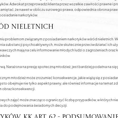
yków. Adwokat przeprowadzi klienta przez wszelkie zawiłości prawne i 
pamiętać, że nawet w obliczu surowego prawa, odpowiednia obrona pra
 posiadanie narkotyków.
ród nieletnich
iu problemom związanym z posiadaniem narkotyków wśród nieletnich. Wc
nia substancji psychoaktywnych, może skutecznie przeciwdziałać ich uż
wawczych mają na celu informowanie młodych ludzi o zagrożeniach oraz
śników.
ywą. Narażona na presję społeczną młodzież, jest bardziej podatna na się
nym młodzież może zrozumieć konsekwencje, jakie wiążą się z posiadani
zęsto obejmuje nie tylko aspekt prawny, ale również informacje na temat z
 obraz konsekwencji.
ych zajęć może znacząco ograniczyć liczbę przypadków, w których niele
zia do podejmowania świadomych decyzji.
yków. KK art. 62 - podsumowani