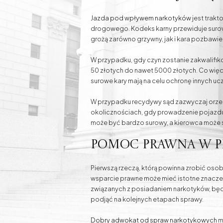
Jazda pod wpływem narkotyków
jest trakt
drogowego. Kodeks karny przewiduje surow
grożą zarówno grzywny, jak i kara pozbawi
W przypadku, gdy czyn zostanie zakwalifik
50 złotych do nawet 5000 złotych. Co wię
surowe kary mają na celu ochronę innych 
W przypadku recydywy sąd zazwyczaj orzek
okolicznościach, gdy prowadzenie pojazdu
może być bardzo surowy, a kierowca może st
Pomoc prawna w p
Pierwszą rzeczą, którą powinna zrobić os
wsparcie prawne może mieć istotne znaczen
związanych z posiadaniem narkotyków, będz
podjąć na kolejnych etapach sprawy.
Dobry adwokat od spraw narkotykowych
m