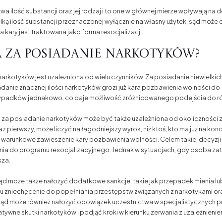
 ilość substancji oraz jej rodzaj i to one w głównej mierze wpływają na 
ą ilość substancji przeznaczonej wyłącznie na własny użytek, sąd może o
 kary jest traktowana jako forma resocjalizacji.
a za posiadanie narkotyków?
narkotyków jest uzależniona od wielu czynników. Za posiadanie niewielkich 
anie znacznej ilości narkotyków grozi już kara pozbawienia wolności do 1
rzypadków jednakowo, co daje możliwość zróżnicowanego podejścia do ró
a za posiadanie narkotyków może być także uzależniona od okoliczności 
pierwszy, może liczyć na łagodniejszy wyrok, niż ktoś, kto ma już na kon
arunkowe zawieszenie kary pozbawienia wolności. Celem takiej decyzji 
ienia do programu resocjalizacyjnego. Jednak w sytuacjach, gdy osoba 
sza.
sąd może także nałożyć dodatkowe sankcje, takie jak przepadek mienia 
u zniechęcenie do popełniania przestępstw związanych z narkotykami or
sąd może również nałożyć obowiązek uczestnictwa w specjalistycznych p
wne skutki narkotyków i podjąć kroki w kierunku zerwania z uzależnienie