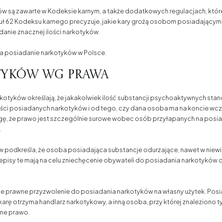
w są zawarte w Kodeksie karnym, a także dodatkowych regulacjach, któr
ykuł 62 Kodeksu karnego precyzuje, jakie kary grożą osobom posiadającym
iadanie znacznej ilości narkotyków.
 za posiadanie narkotyków w Polsce.
tyków wg prawa
kotyków określają, że jakakolwiek ilość substancji psychoaktywnych sta
ilości posiadanych narkotyków i od tego, czy dana osoba ma na koncie wc
ę, że prawo jest szczególnie surowe wobec osób przyłapanych na posiad
.
w podkreśla, że osoba posiadająca substancje odurzające, nawet w niewie
episy te mają na celu zniechęcenie obywateli do posiadania narkotyków 
ieje prawne przyzwolenie do posiadania narkotyków na własny użytek. Pos
 karę otrzyma handlarz narkotykowy, a inną osoba, przy której znaleziono 
ane prawo.