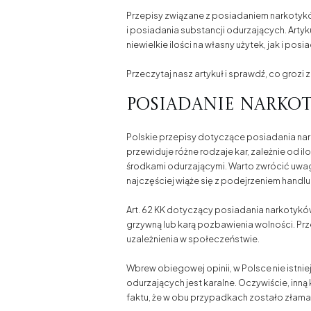
Przepisy związane z posiadaniem narkotykó
i posiadania substancji odurzających. Art
niewielkie ilości na własny użytek, jak i pos
Przeczytaj nasz artykuł i sprawdź, co grozi
Posiadanie narko
Polskie przepisy dotyczące posiadania nar
przewiduje różne rodzaje kar, zależnie od 
środkami odurzającymi. Warto zwrócić uwag
najczęściej wiąże się z podejrzeniem handlu
Art. 62 KK dotyczący posiadania narkotykó
grzywną lub karą pozbawienia wolności. Prz
uzależnienia w społeczeństwie.
Wbrew obiegowej opinii, w Polsce nie istn
odurzających jest karalne. Oczywiście, inną
faktu, że w obu przypadkach zostało złam