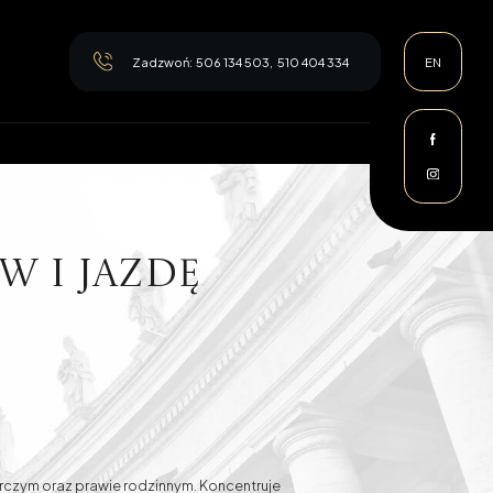
Zadzwoń:
506 134 503
,
510 404 334
EN
w i jazdę
nie
rczym oraz prawie rodzinnym. Koncentruje