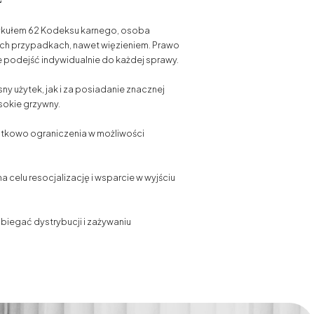
tykułem 62 Kodeksu karnego, osoba
ych przypadkach, nawet więzieniem. Prawo
że podejść indywidualnie do każdej sprawy.
y użytek, jak i za posiadanie znacznej
sokie grzywny.
atkowo ograniczenia w możliwości
celu resocjalizację i wsparcie w wyjściu
biegać dystrybucji i zażywaniu