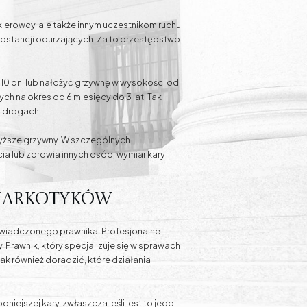
ierowcy, ale także innym uczestnikom ruchu
stancji odurzających. Za to przestępstwo
10 dni lub nałożyć grzywnę w wysokości od
 na okres od 6 miesięcy do 3 lat. Tak
a drogach.
wyższe grzywny. W szczególnych
 lub zdrowia innych osób, wymiar kary
 narkotyków
oświadczonego prawnika. Profesjonalne
Prawnik, który specjalizuje się w sprawach
k również doradzić, które działania
ejszej kary, zwłaszcza jeśli jest to jego