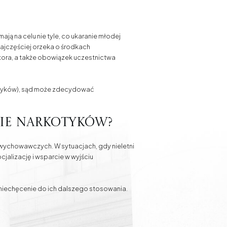
ją na celu nie tyle, co ukaranie młodej
najczęściej orzeka o środkach
ra, a także obowiązek uczestnictwa
kotyków), sąd może zdecydować
ie narkotyków?
wychowawczych. W sytuacjach, gdy nieletni
jalizację i wsparcie w wyjściu
 zniechęcenie do ich dalszego stosowania.