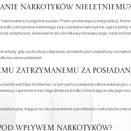
danie narkotyków nieletniemu?
 traktowane szczególnie surowo. Prawo przewiduje szereg sankcji, które ma
przypadku zatrzymania nieletniego za posiadanie narkotyków, sąd rodzinny 
oże obejmować skierowanie do ośrodka wychowawczego, nadzór kurato
m wtedy, gdy zachodzi podejrzenie, że nieletni jest uzależniony od nar
dku leczenia uzależnień.
iemu zatrzymanemu za posiadan
a szeroki wachlarz możliwości, w tym zastosowanie środków edukacyjno-
erwszy, sąd może orzec łagodniejsze środki, które mają na celu jego resoc
cia edukacyjne, mające na celu zrozumienie szkodliwości narkotyków oraz
ę pod wpływem narkotyków?