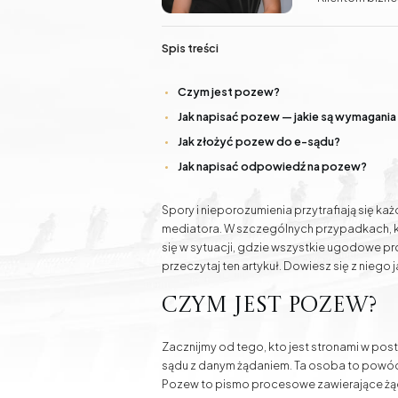
Nieruchomości
sądowymi oraz
Doradztwo inwestycyjne Gdańsk - grunty, działki,
w prowadzeniu 
nieruchomości
Spis treści
Prowadzi takż
zawdzięcza wie
Czym jest pozew?
Prawo modowe
Pomoc prawna online
Jak napisać pozew — jakie są wymagania
Jak złożyć pozew do e-sądu?
Sprawy rodzinne
Sprawy
Jak napisać odpowiedź na pozew?
samochodowe
Spory i nieporozumienia przytrafiają się 
mediatora. W szczególnych przypadkach, kie
się w sytuacji, gdzie wszystkie ugodowe pr
przeczytaj ten artykuł. Dowiesz się z niego
Czym jest pozew?
Zacznijmy od tego, kto jest stronami w pos
sądu z danym żądaniem. Ta osoba to powó
Pozew to pismo procesowe zawierające żąd