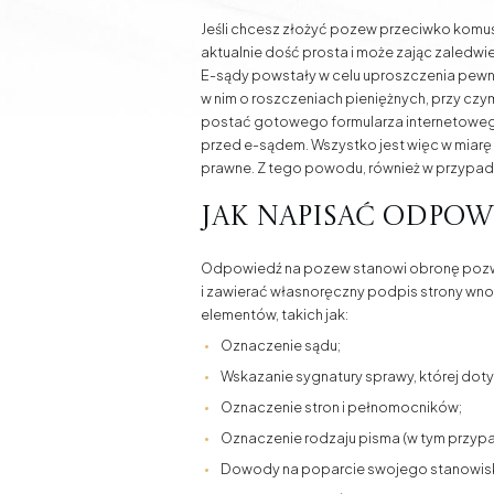
Jeśli chcesz złożyć pozew przeciwko komuś 
aktualnie dość prosta i może zając zaledwi
E-sądy powstały w celu uproszczenia pewn
w nim o roszczeniach pieniężnych, przy c
postać gotowego formularza internetowego
przed e-sądem. Wszystko jest więc w miarę
prawne. Z tego powodu, również w przypad
Jak napisać odpow
Odpowiedź na pozew stanowi obronę pozwa
i zawierać własnoręczny podpis strony wnos
elementów, takich jak:
Oznaczenie sądu;
Wskazanie sygnatury sprawy, której doty
Oznaczenie stron i pełnomocników;
Oznaczenie rodzaju pisma (w tym przyp
Dowody na poparcie swojego stanowis