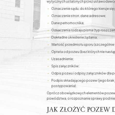
wytycznych ustalonych przez ustawodawcę
Oznaczenie sądu, do którego kieruje się
Oznaczenie stron, dane adresowe;
Dane pełnomocnika;
Oznaczenia rodzaju pisma (typ roszczeni
Dokładne określenie żądania;
Wartość przedmiotu sporu (szczególnie
Opłata od pozwu (bez których nie nastą
Uzasadnienie;
Spis załączników;
Odpis pozwu i odpisy załączników dla
Podpis składającego pozew (jego brak j
postępowania).
Oprócz obowiązkowych elementów pozew są
powództwa, o rozpoznanie sprawy pod nieo
Jak złożyć pozew 