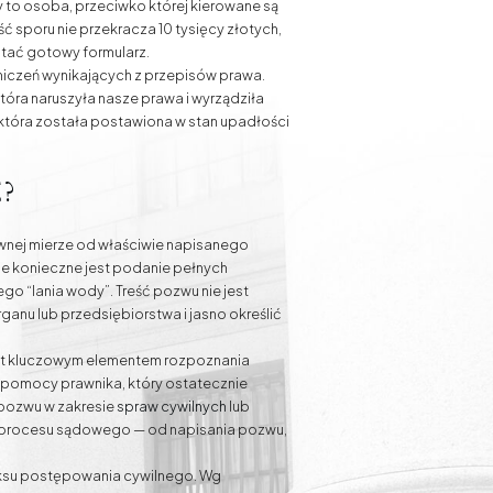
to osoba, przeciwko której kierowane są
 sporu nie przekracza 10 tysięcy złotych,
tać gotowy formularz.
aniczeń wynikających z przepisów prawa.
tóra naruszyła nasze prawa i wyrządziła
 która została postawiona w stan upadłości
?
wnej mierze od właściwie napisanego
ie konieczne jest podanie pełnych
ego “lania wody”. Treść pozwu nie jest
anu lub przedsiębiorstwa i jasno określić
jest kluczowym elementem rozpoznania
 pomocy prawnika, który ostatecznie
 pozwu w zakresie
spraw cywilnych
lub
p procesu sądowego — od napisania pozwu,
deksu postępowania cywilnego. Wg