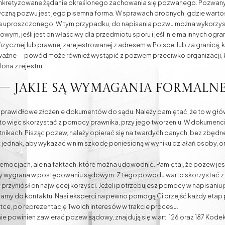
onkretyzowane żądanie określonego zachowania się pozwanego. Pozwany 
yczną pozwu jest jego pisemna forma. W sprawach drobnych, gdzie wartość
a uproszczonego. W tym przypadku, do napisania pozwu można wykorzys
ym, jeśli jest on właściwy dla przedmiotu sporu i jeśli nie ma innych ogr
zycznej lub prawnej zarejestrowanej z adresem w Polsce, lub za granicą, k
co ważne — powód może również wystąpić z pozwem przeciwko organizacji,
lona z rejestru.
 — jakie są wymagania formalne
rawidłowe złożenie dokumentów do sądu. Należy pamiętać, że to w głó
to więc skorzystać z pomocy prawnika, przy jego tworzeniu. W dokumenc
estnikach. Pisząc pozew, należy opierać się na twardych danych, bez zbędn
jednak, aby wykazać w nim szkodę poniesioną w wyniku działań osoby, org
ch emocjach, ale na faktach, które można udowodnić. Pamiętaj, że pozew 
ży wygrana w postępowaniu sądowym. Z tego powodu warto skorzystać z
przyniósł on najwięcej korzyści. Jeżeli potrzebujesz pomocy w napisaniu
zamy do kontaktu. Nasi eksperci na pewno pomogą Ci przejść każdy eta
tce, po reprezentację Twoich interesów w trakcie procesu.
e powinien zawierać pozew sądowy, znajdują się w art. 126 oraz 187 Ko