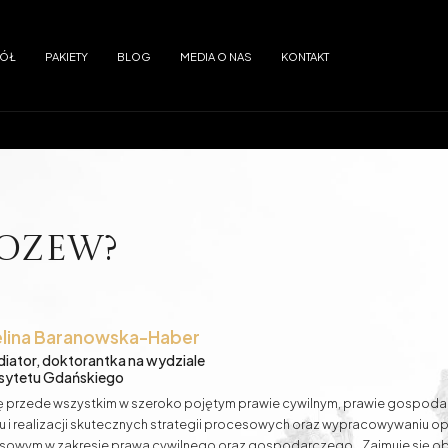
PÓŁ
PAKIETY
BLOG
MEDIA O NAS
KONTAKT
reszt
Znęcanie się
SDE - dozór elektroniczny
 tle seksualnym
ENA - europejski nakaz aresztowania
adanie i obrót
Wypadki drogowe
pozew?
 dłużnika przed wierzycielami
Umowy - przygotowanie i ich opiniowa
lina
Baranowska-Haber
iator, doktorantka na wydziale
sytetu Gdańskiego
Kredyty w Euro
Kredyty w CHF
ię przede wszystkim w szeroko pojętym prawie cywilnym, prawie gospoda
iu i realizacji skutecznych strategii procesowych oraz wypracowywaniu 
esowym w zakresie prawa cywilnego oraz gospodarczego. Zajmuje się ob