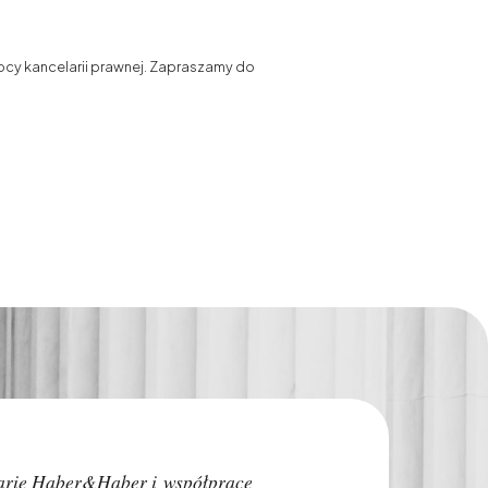
cy kancelarii prawnej. Zapraszamy do
Polecam w 100%! Je
arię Haber&Haber i współpracę