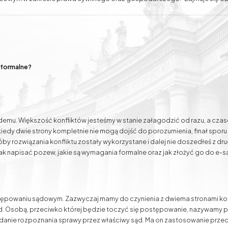
 audytami prawnymi. Dysponuje również doświadczeniem w prowadzeniu s
spraw przed organami administracji publicznej oraz w reprezentowaniu K
e negocjacje zmierzające do polubownego zakończenia sporów. Adwoka
dzy i doświadczeniu, ale również pełnemu zaangażowaniu i zrozumieniu p
Podział majątku
Rozwody
 formalne?
Sprawy
Mediacje gospodarcze,
odszkodowawcze
rodzinne i cywilne
każdemu. Większość konfliktów jesteśmy w stanie załagodzić od razu, a 
dy dwie strony kompletnie nie mogą dojść do porozumienia, finał sporu zn
óby rozwiązania konfliktu zostały wykorzystane i dalej nie doszedłeś z dr
 jak napisać pozew, jakie są wymagania formalne oraz jak złożyć go do e-s
tępowaniu sądowym. Zazwyczaj mamy do czynienia z dwiema stronami konfli
d. Osobą, przeciwko której będzie toczyć się postępowanie, nazywamy
anie rozpoznania sprawy przez właściwy sąd. Ma on zastosowanie przede