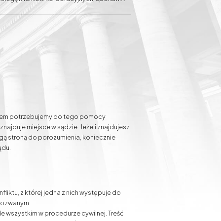
porów w ramach prawa pracy, jak również
lientów przed sądami administracyjnymi.
t Ewelina Baranowska-Haber swój sukces
otrzeb Klienta.
Sprawy spadkowe
Sprawy gospodarcze
Odszkodowania za
słupy energetyczne na
działce i służebność
przesyłu
czasem potrzebujemy do tego pomocy
ajduje miejsce w sądzie. Jeżeli znajdujesz
ugą stroną do porozumienia, koniecznie
ądu.
ktu, z której jedna z nich występuje do
 pozwanym.
 wszystkim w procedurze cywilnej. Treść