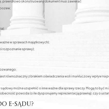
, prawidłowo skonstruowany dokument musi zawierać:
 pozew;
a);
 ważne w sprawach majątkowych);
pi rozpoznanie sprawy);
 pozwanego;
est równoznaczny z brakiem oświadczenia woli i ma kluczowy wpływ na 
dowy można uzupełnić o inne ważne dla sprawy rzeczy. Mogą to być m.i
becność powoda (o ile dysponujemy reprezentacją prawną), czy o ustan
do e-sądu?