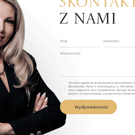
Skontakt
z nami
Wyrażam zgodę na przetwarzanie moich danych 
Baranowska-Haber z siedzibą przy ul. Kalinowej
moje zapytanie oraz prowadzenia dalszej kore
danych, ich sprostowania, usunięcia oraz wniesien