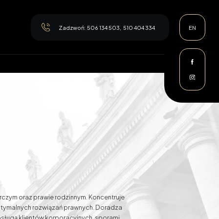
Zadzwoń:
506 134 503
,
510 404 334
EN
nie
rczym oraz prawie rodzinnym. Koncentruje
optymalnych rozwiązań prawnych. Doradza
sługą klientów korporacyjnych, sporami