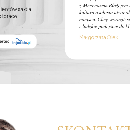
z Mecenasem Błażejem H
ientów są dla
kultura osobista utwier
półpracę
miejscu. Chcę wyrazić 
i ludzkie podejście do 
Małgorzata Olek