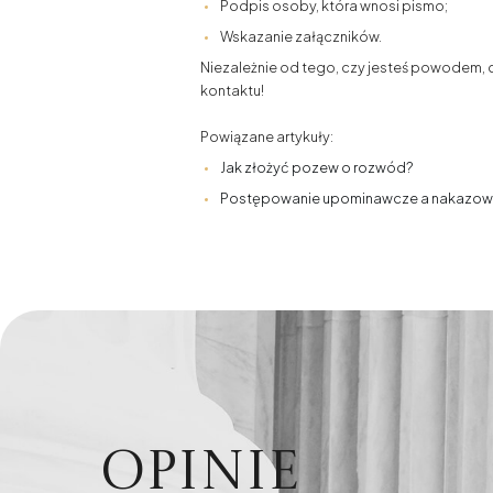
Podpis osoby, która wnosi pismo;
Wskazanie załączników.
Niezależnie od tego, czy jesteś powodem,
kontaktu!
Powiązane artykuły:
Jak złożyć pozew o rozwód?
Postępowanie upominawcze a nakazowe 
Opinie