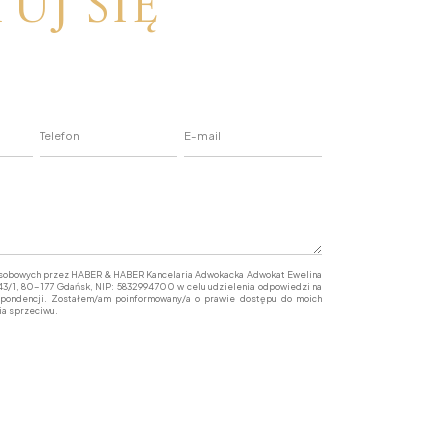
uj się
osobowych przez HABER & HABER Kancelaria Adwokacka Adwokat Ewelina
 43/1, 80-177 Gdańsk, NIP: 5832994700 w celu udzielenia odpowiedzi na
spondencji. Zostałem/am poinformowany/a o prawie dostępu do moich
ia sprzeciwu.