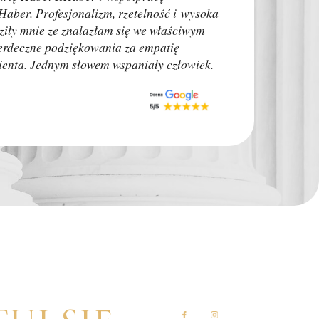
Moim problem zajął
aber. Profesjonalizm, rzetelność i wysoka
czasu do rozprawy.
dziły mnie ze znalazłam się we właściwym
znaczenia.Sprawa z
serdeczne podziękowania za empatię
Doradzam innym ab
klienta. Jednym słowem wspaniały człowiek.
o swojej sytuacji.
Monk Auto Detail