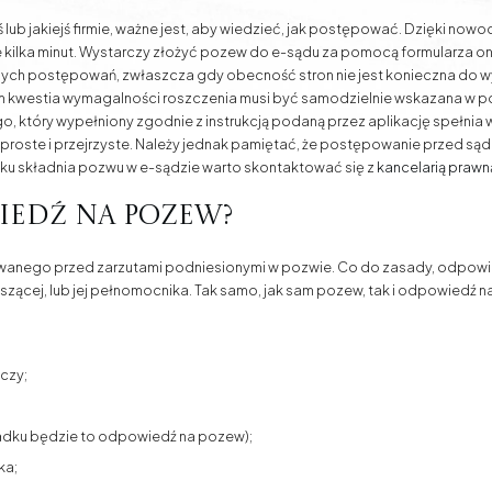
lub jakiejś firmie, ważne jest, aby wiedzieć, jak postępować. Dzięki no
e kilka minut. Wystarczy złożyć pozew do e-sądu za pomocą formularza onl
ych postępowań, zwłaszcza gdy obecność stron nie jest konieczna do w
zym kwestia wymagalności roszczenia musi być samodzielnie wskazana w 
, który wypełniony zgodnie z instrukcją podaną przez aplikację spełni
 proste i przejrzyste. Należy jednak pamiętać, że postępowanie przed są
ku składnia pozwu w e-sądzie warto skontaktować się z
kancelarią prawn
iedź na pozew?
nego przed zarzutami podniesionymi w pozwie. Co do zasady, odpowi
zącej, lub jej pełnomocnika. Tak samo, jak sam pozew, tak i odpowiedź na
czy;
adku będzie to odpowiedź na pozew);
ka;