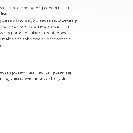
woczesnym technologiom procedura jest
ine.
ydania właściwego orzeczenia. Orzeka się
pozwie. Pozew kierowany do e-sądu ma
a wymogi proceduralne dla postępowania
dem niesie ze sobą trwałe konsekwencje
ą
.
edź na pozew musi mieć formę pisemną
 niego musi zawierać kilka istotnych