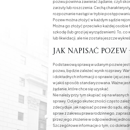
pozwu powinna zawierać żądanie, czyli sk
zarzuty lub roszczenia. Cechą charakteryst
rozpoznanie nastąpi w trybie postępowani
Pozew można złożyć w każdym sądzie rejonow
Można go złożyć przeciwko każdej osobie fi
szkodę (lub grozi jej wyrządzeniem). To, 
lub likwidacji, ale nie została jeszcze wykreś
Jak napisać pozew
Podstawową sprawą w udanym pozwie jest p
pozwu, będzie zależeć wynik rozprawy. War
i dokładnych informacji o sprawie i jej ucz
w jakiś sposób standaryzowana. Ważne jest 
żądanie, które chce się uzyskać.
Nie należy przy tym skupiać się na własny
sprawy. Od jego skuteczności często zale
zdecyduje, jak napisać pozew do sądu, aby 
spraw z zakresu prawa rodzinnego
, zapras
przez jego złożenie w odpowiedniej jednos
Szczegółowe informacje o tym, co dokładni