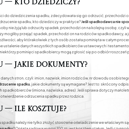
 — kto dziedziczy?
ności do dziedziczenia spadku, zdecydowała się go odrzucić, przechodzi 
 odrzucenie spadku, kto dziedziczy w praktyce?
Jeśli spadkodawca nie spo
 osoby nie żyją lub odrzuciły spadek, przechodzi on na kolejną osobę, czy
tórzy mogliby przejąć spadek, przechodzi on na rodziców spadkodawcy, a jeś
możliwości, aby którakolwiek z tych osób została pominięta w całym proc
dne ustalenie danych wszystkich spadkobierców ustawowych i testamento
niektórzy pominięci spadkobiercy mogą zgłosić się po odbiór roszczeń 
u — jakie dokumenty?
ych stron, czyli: imion, nazwisk, imion rodziców, nr dowodu osobisteg
rzucenie spadku
, jakie dokumenty są wymagane? Jest to: skrócony odpis 
spadkobierców (imiona, nazwiska, adres). Jeśli sprawa dotyczy małolet
 potwierdzenie odrzucenia spadku przez rodzica.
 — ile kosztuje?
 spadku należy nie tylko złożyć stosowne oświadczenie we właściwym sąd
e spadku
? Opłata sądowa wynosi 100 zł i jest kosztem stałym. Jeśli czyn