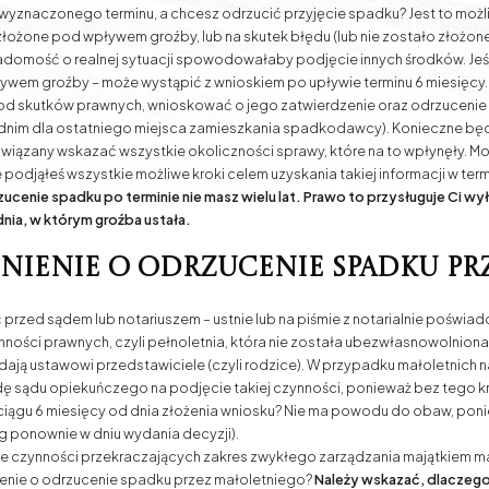
ś wyznaczonego terminu, a chcesz odrzucić przyjęcie spadku? Jest to możl
złożone pod wpływem groźby, lub na skutek błędu (lub nie zostało złożo
 świadomość o realnej sytuacji spowodowałaby podjęcie innych środków. J
ływem groźby – może wystąpić z wnioskiem po upływie terminu 6 miesięcy.
ę od skutków prawnych, wnioskować o jego zatwierdzenie oraz odrzuceni
nim dla ostatniego miejsca zamieszkania spadkodawcy). Konieczne będ
owiązany wskazać wszystkie okoliczności sprawy, które na to wpłynęły. M
odjąłeś wszystkie możliwe kroki celem uzyskania takiej informacji w termi
ucenie spadku po terminie nie masz wielu lat. Prawo to przysługuje Ci wy
ia, w którym groźba ustała.
dnienie o odrzucenie spadku p
 przed sądem lub notariuszem – ustnie lub na piśmie z notarialnie poś
ości prawnych, czyli pełnoletnia, która nie została ubezwłasnowolniona.
ają ustawowi przedstawiciele (czyli rodzice). W przypadku małoletnich n
godę sądu opiekuńczego na podjęcie takiej czynności, ponieważ bez tego 
w ciągu 6 miesięcy od dnia złożenia wniosku? Nie ma powodu do obaw, poni
g ponownie w dniu wydania decyzji).
ie czynności przekraczających zakres zwykłego zarządzania majątkiem m
ienie o odrzucenie spadku przez małoletniego?
Należy wskazać, dlaczego 