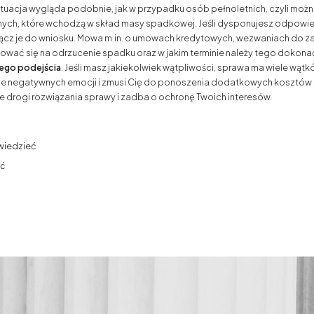
ytuacja wygląda podobnie, jak w przypadku osób pełnoletnich, czyli moż
lnych, które wchodzą w skład masy spadkowej. Jeśli dysponujesz odpowi
ącz je do wniosku. Mowa m.in. o umowach kredytowych, wezwaniach do za
dować się na odrzucenie spadku oraz w jakim terminie należy tego dokonać
nego podejścia
. Jeśli masz jakiekolwiek wątpliwości, sprawa ma wiele wątkó
le negatywnych emocji i zmusi Cię do ponoszenia dodatkowych kosztów –
drogi rozwiązania sprawy i zadba o ochronę Twoich interesów.
wiedzieć
eć