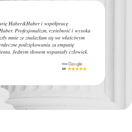
Polecam w 100%! Je
arię Haber&Haber i współpracę
Moim problem zajął
aber. Profesjonalizm, rzetelność i wysoka
czasu do rozprawy.
dziły mnie ze znalazłam się we właściwym
znaczenia.Sprawa z
serdeczne podziękowania za empatię
Doradzam innym ab
klienta. Jednym słowem wspaniały człowiek.
o swojej sytuacji.
Monk Auto Detail