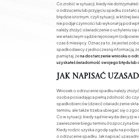
Co zrobić w sytuacji, kiedy nie dotrzymałe
o odrzuceniu lub przyjęciu spadku zostało 
błędzie istotnym, czyli sytuacji, w której
nie podjął czynności lub wykonał ją pod wp
należy złożyć oświadczenie o uchyleniu si
we właściwym sądzie rejonowym (odpowied
czas 6 miesięcy. Oznacza to, że jesteś zob
spadkodawcy z jednoczesną informacją, że p
pamiętaj, że
na dostarczenie wniosku o odrz
uzyskałeś świadomość swojego błędu lub dn
Jak napisać uzasa
Wniosek o odrzucenie spadku należy złożyć
osoba posiadająca pełną zdolność do czynn
spadkobierców (dzieci) oświadczenie skład
terminu, ale także trzeba ubiegać się o z
Co w sytuacji, kiedy sąd nie wyda decyzji 
zawieszenie biegu terminu (rozpoczyna bie
Kiedy rodzic uzyska zgodę sądu na podjęc
o odrzucenie spadku. Jak napisać uzasadn