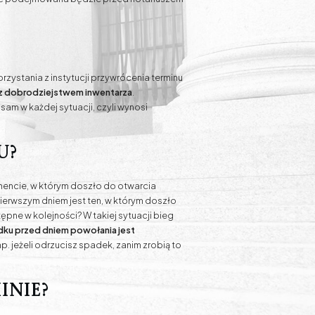
ystania z instytucji przywrócenia terminu
z dobrodziejstwem inwentarza
.
 sam w każdej sytuacji, czyli wynosi
u?
omencie, w którym doszło do otwarcia
ierwszym dniem jest ten, w którym doszło
ępne w kolejności? W takiej sytuacji bieg
ku przed dniem powołania jest
. jeżeli odrzucisz spadek, zanim zrobią to
inie?