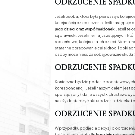
Odrzucenie spadku
Jeżeli osoba, która była pierwszą w kolej
kolejnością dziedziczenia. Jeśli następuje
jego dzieci oraz współmałżonek
. Jeżeli te
są prawnuki. Jeżeli nie ma już zstępnych, k
rodzeństwo, kolejno na ich dzieci. Nie ma 
staranne opracowanie całej drogi i dokła
osoby może nieść za sobą poważne skutki (
Odrzucenie spadk
Konieczne będzie podanie podstawowych dan
korespondencji. Jeżeli naszym celem jest
od
sporządzony), dane wszystkich ustawowych 
należy dostarczyć akt urodzenia dziecka i
Odrzucenie spadku
W przypadku podjęcia decyzji o odrzuceniu
także uiścić opłatę.
Ile kosztuje odrzuceni