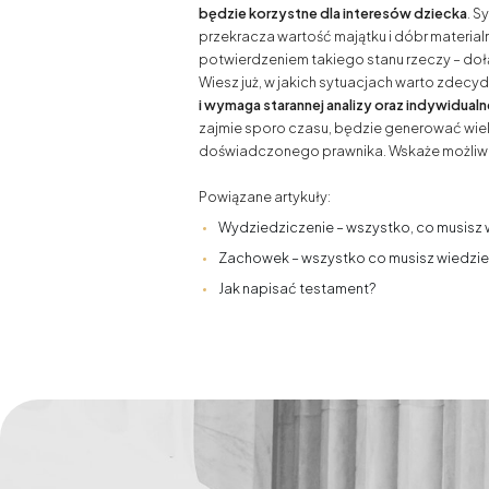
będzie korzystne dla interesów dziecka
. S
przekracza wartość majątku i dóbr materia
potwierdzeniem takiego stanu rzeczy – doł
Wiesz już, w jakich sytuacjach warto zdecy
i wymaga starannej analizy oraz indywidual
zajmie sporo czasu, będzie generować wie
doświadczonego prawnika. Wskaże możliwe 
Powiązane artykuły:
Wydziedziczenie – wszystko, co musisz 
Zachowek – wszystko co musisz wiedzi
Jak napisać testament?