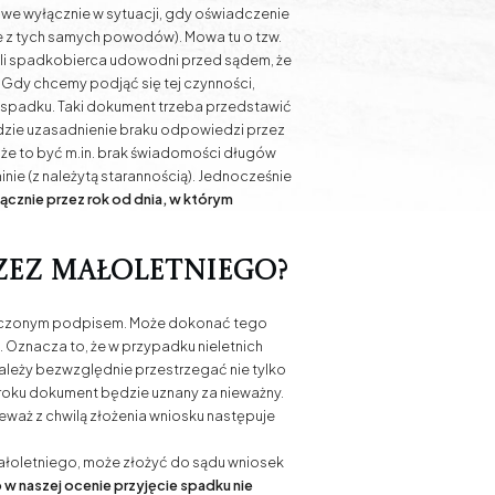
iwe wyłącznie w sytuacji, gdy oświadczenie
ne z tych samych powodów). Mowa tu o tzw.
eśli spadkobierca udowodni przed sądem, że
 Gdy chcemy podjąć się tej czynności,
e spadku. Taki dokument trzeba przedstawić
zie uzasadnienie braku odpowiedzi przez
oże to być m.in. brak świadomości długów
nie (z należytą starannością). Jednocześnie
łącznie przez rok od dnia, w którym
rzez małoletniego?
wiadczonym podpisem. Może dokonać tego
 Oznacza to, że w przypadku nieletnich
ależy bezwzględnie przestrzegać nie tylko
kroku dokument będzie uznany za nieważny.
eważ z chwilą złożenia wniosku następuje
ałoletniego, może złożyć do sądu wniosek
w naszej ocenie przyjęcie spadku nie