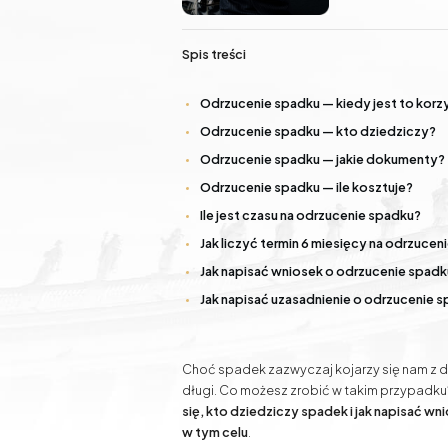
Nieruchomości
procesach zbud
obsługą klient
Doradztwo inwestycyjne Gdańsk - grunty, działki,
nieruchomości
Spis treści
Odrzucenie spadku — kiedy jest to korz
Prawo modowe
Pomoc prawna online
Odrzucenie spadku — kto dziedziczy?
Odrzucenie spadku — jakie dokumenty?
Sprawy rodzinne
Sprawy
Odrzucenie spadku — ile kosztuje?
samochodowe
Ile jest czasu na odrzucenie spadku?
Jak liczyć termin 6 miesięcy na odrzucen
Jak napisać wniosek o odrzucenie spadk
Jak napisać uzasadnienie o odrzucenie 
Choć spadek zazwyczaj kojarzy się nam z dz
długi. Co możesz zrobić w takim przypadku?
się, kto dziedziczy spadek i jak napisać w
w tym celu
.