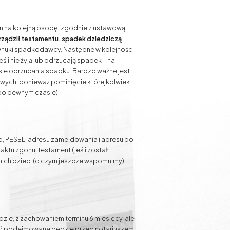
on na kolejną osobę, zgodnie z ustawową
rządził testamentu, spadek dziedziczą
li wnuki spadkodawcy. Następne w kolejności
li nie żyją lub odrzucają spadek – na
esie odrzucania spadku. Bardzo ważne jest
wych, ponieważ pominięcie którejkolwiek
po pewnym czasie).
o, PESEL, adresu zameldowania i adresu do
aktu zgonu, testament (jeśli został
nich dzieci (o czym jeszcze wspomnimy),
zie, z zachowaniem terminu 6 miesięcy, ale
ność podejmowana będzie przed notariuszem