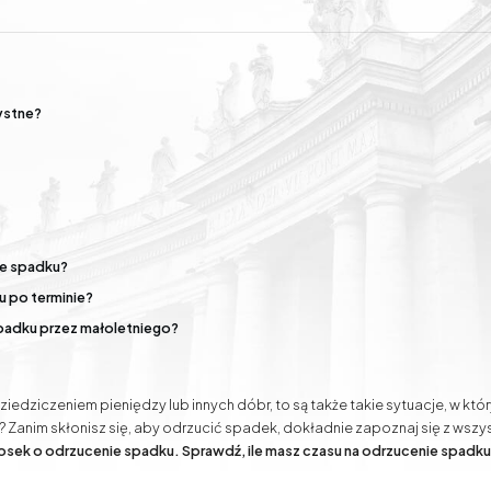
ował duże doświadczenie i umiejętności w zakresie ochrony interesów swo
ów indywidualnych w zakresie prawa rodzinnego.
ystne?
Podział majątku
Rozwody
Sprawy
Mediacje gospodarcze,
odszkodowawcze
rodzinne i cywilne
ie spadku?
u po terminie?
spadku przez małoletniego?
iedziczeniem pieniędzy lub innych dóbr, to są także takie sytuacje, w k
 Zanim skłonisz się, aby odrzucić spadek, dokładnie zapoznaj się z wsz
niosek o odrzucenie spadku. Sprawdź, ile masz czasu na odrzucenie spadk