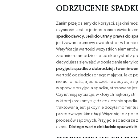
Odrzucenie spadku
Zanim przejdziemy do korzyści, z jakimi mo
czynność. Jest to jednostronne oświadczeni
spadkodawcy. Jeśli do utraty prawa do s
jest zawarcie umowy dwóch stron w formie 
Weryfikacja wartości wszystkich elementów 
zadaniem samodzielnie lub skorzystać z p
decydujesz się wejść w posiadanie nie tylk
przyjęcia spadku z dobrodziejstwem inwen
wartość odziedziczonego majątku. Jako prz
nieruchomość, a jednocześnie decyduje się
w sprawie przyjęcia spadku, stosowane jes
Czy istnieją sytuacje, w których najkorzyst
w której zrzekamy się dziedziczenia spadku
traktowana jest, jakby nie dożyła momentu
przede wszystkim długi. Wiąże się to z po
procesów sądowych. Przyjęcie spadku ze z
czasu.
Dlatego warto dokładnie sprawdzić d