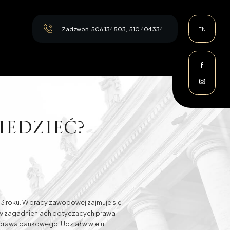
Zadzwoń:
506 134 503
,
510 404 334
EN
iedzieć?
nie
roku. W pracy zawodowej zajmuje się
 w zagadnieniach dotyczących prawa
prawa bankowego. Udział w wielu