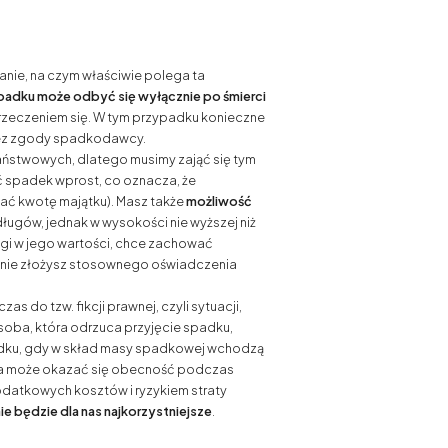
anie, na czym właściwie polega ta
padku może odbyć się wyłącznie po śmierci
rzeczeniem się. W tym przypadku konieczne
 bez zgody spadkodawcy.
 państwowych, dlatego musimy zająć się tym
ć spadek wprost, co oznacza, że
zać kwotę majątku). Masz także
możliwość
e długów, jednak w wysokości nie wyższej niż
ugi w jego wartości, chce zachować
ie nie złożysz stosownego oświadczenia
 do tzw. fikcji prawnej, czyli sytuacji,
osoba, która odrzuca przyjęcie spadku,
ypadku, gdy w skład masy spadkowej wchodzą
czna może okazać się obecność podczas
datkowych kosztów i ryzykiem straty
e będzie dla nas najkorzystniejsze
.