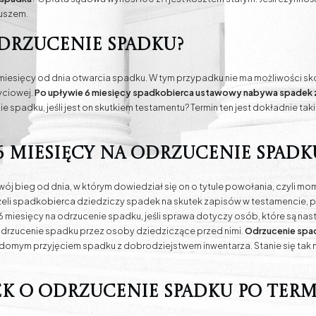
iuszem.
odrzucenie spadku?
esięcy od dnia otwarcia spadku. W tym przypadku nie ma możliwości skorz
yciowej.
Po upływie 6 miesięcy spadkobierca ustawowy nabywa spadek 
ie spadku, jeśli jest on skutkiem testamentu? Termin ten jest dokładnie taki
6 miesięcy na odrzucenie spadk
j bieg od dnia, w którym dowiedział się on o tytule powołania, czyli m
eżeli spadkobierca dziedziczy spadek na skutek zapisów w testamencie, p
 6 miesięcy na odrzucenie spadku, jeśli sprawa dotyczy osób, które są nast
 odrzucenie spadku przez osoby dziedziczące przed nimi.
Odrzucenie spad
iadomym przyjęciem spadku z dobrodziejstwem inwentarza. Stanie się tak np
ek o odrzucenie spadku po term