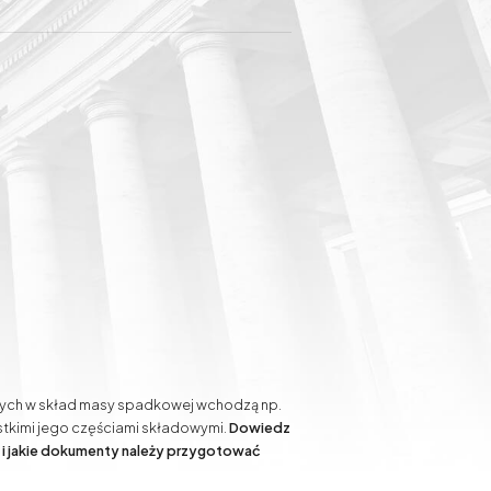
ich klientów. Od lat zajmuje się również
Sprawy spadkowe
Sprawy gospodarcze
Odszkodowania za
słupy energetyczne na
działce i służebność
przesyłu
tórych w skład masy spadkowej wchodzą np.
ystkimi jego częściami składowymi.
Dowiedz
u i jakie dokumenty należy przygotować