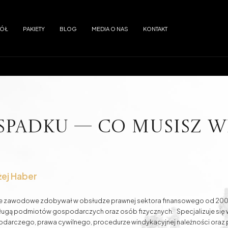
PÓŁ
PAKIETY
BLOG
MEDIA O NAS
KONTAKT
reszt
Znęcanie się
SDE - dozór elektroniczny
 tle seksualnym
ENA - europejski nakaz aresztowania
adanie i obrót
Wypadki drogowe
spadku — co musisz w
 dłużnika przed wierzycielami
Umowy - przygotowanie i ich opiniowa
żej Haber
Kredyty w Euro
Kredyty w CHF
 zawodowe zdobywał w obsłudze prawnej sektora finansowego od 2003 
ługą podmiotów gospodarczych oraz osób fizycznych. Specjalizuje się
darczego, prawa cywilnego, procedurze windykacyjnej należności oraz 