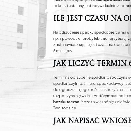
to koszt ustalany jest indywidualnie z notar
Ile jest czasu na 
Na odrzucenie spadku spadkobierca ma 6 mi
np. z powodu choroby lub trudnej sytuacji ż
Zastanawiasz się, ile jest czasu na odrzucen
6 miesięcy.
Jak liczyć termin 
Termin na odrzucenie spadku rozpoczyna swó
spadku (czyli np. śmierci spadkodawcy). J
do ogłoszenia jego treści. Jak liczyć termin
rozpoczyna się w dniu, w którym nastąpiło
bezskuteczne
. Może to wiązać się z nieśw
Twoi rodzice.
Jak napisać wnios