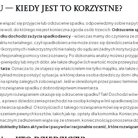
 — kiedy jest to korzystne?
że wiązać się przyjęcie lub odrzucenie spadku, odpowiedzmy sobie na pyt
e woli, do którego nie jest konieczna zgoda osób trzecich.
Odrzucenie s
padku dochodzi za życia spadkodawcy
– wówczas mamy do czynienia ze z
aktu notarialnego, czyli spadkobierca nie może zrzec się dziedziczenia
(korzystnych i niekorzystnych) nie należy do sądu ani żadnych instytucji
rofesjonalnej pomocy rzeczoznawcy. Po dokonaniu analizy możesz przyją
o pieniędzy lub innych dóbr, ale także długów (ich wartość może przewyżs
tarza
. Oznacza to, że stajesz się właścicielem nie tylko majątku, ale takż
ykład może posłużyć sytuacja, w której dana osoba dziedziczy dom i dł
 na spłatę zaległych zobowiązań. Jeśli w określonym przez prawo termin
t rozwiązanie spadku z dobrodziejstwem inwentarza.
niejszym rozwiązaniem okazuje się odrzucenie spadku? Tak! Dochodzi wówczas
, a prawo dziedziczenia przechodzi na osobę kolejną w linii spadkowej (
 otwarcia spadku). O korzyściach z takiego rozwiązania mówi się w prz
noszeniem pewnych kosztów, takich jak np. opłaty dla komornika. Konie
nacznym zadłużeniem wiąże się ze stresem, koniecznością ponoszenia do
okładny bilans aktywów i pasywów i racjonalnie ocenić, które rozwiązani