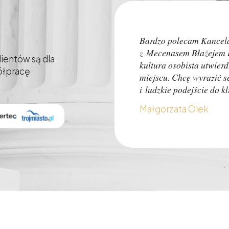
Bardzo polecam Kancel
z Mecenasem Błażejem H
ientów są dla
kultura osobista utwier
półpracę
miejscu. Chcę wyrazić 
i ludzkie podejście do 
Małgorzata Olek