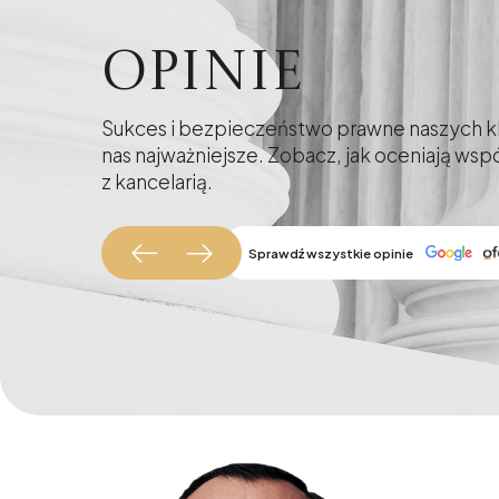
Opinie
Sukces i bezpieczeństwo prawne naszych kl
nas najważniejsze. Zobacz, jak oceniają ws
z kancelarią.
Sprawdź wszystkie opinie