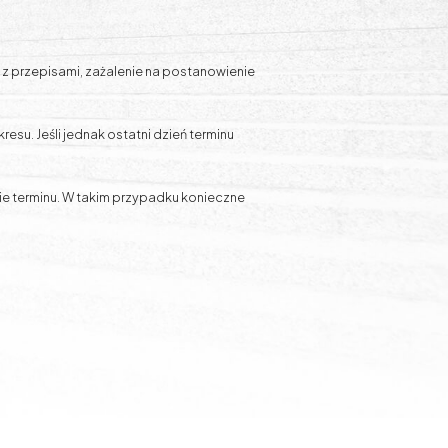
z przepisami, zażalenie na postanowienie
esu. Jeśli jednak ostatni dzień terminu
ie terminu. W takim przypadku konieczne