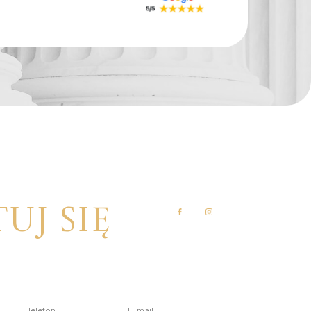
Monk Auto Detail
uj się