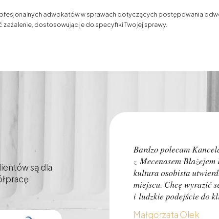
 profesjonalnych adwokatów w sprawach dotyczących postępowania od
zażalenie, dostosowując je do specyfiki Twojej sprawy.
Bardzo polecam Kancel
z Mecenasem Błażejem H
ientów są dla
kultura osobista utwier
półpracę
miejscu. Chcę wyrazić 
i ludzkie podejście do 
Małgorzata Olek