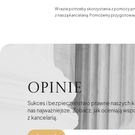
W razie potrzeby skorzystania z pomocy
z naszą kancelarią. Pomożemy przygotować 
Opinie
Sukces i bezpieczeństwo prawne naszych kl
nas najważniejsze. Zobacz, jak oceniają ws
z kancelarią.