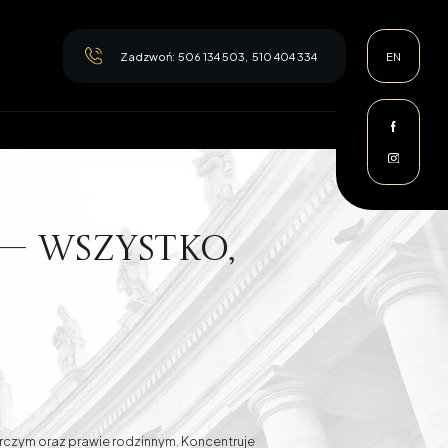
Zadzwoń:
506 134 503
,
510 404 334
EN
— wszystko,
nie
rczym oraz prawie rodzinnym. Koncentruje