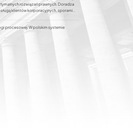
optymalnych rozwiązań prawnych. Doradza
sługą klientów korporacyjnych, sporami
porów w ramach prawa pracy, jak również
lientów przed sądami administracyjnymi.
gi procesowej. W polskim systemie
t Ewelina Baranowska-Haber swój sukces
Sprawy spadkowe
Sprawy gospodarcze
otrzeb Klienta.
Odszkodowania za
słupy energetyczne na
działce i służebność
przesyłu