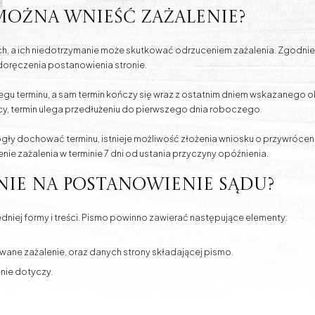
można wnieść zażalenie?
, a ich niedotrzymanie może skutkować odrzuceniem zażalenia. Zgodnie 
 doręczenia postanowienia stronie.
egu terminu, a sam termin kończy się wraz z ostatnim dniem wskazanego okr
y, termin ulega przedłużeniu do pierwszego dnia roboczego.
ły dochować terminu, istnieje możliwość złożenia wniosku o przywrócen
nie zażalenia w terminie 7 dni od ustania przyczyny opóźnienia.
enie na postanowienie sądu?
iej formy i treści. Pismo powinno zawierać następujące elementy:
wane zażalenie, oraz danych strony składającej pismo.
nie dotyczy.