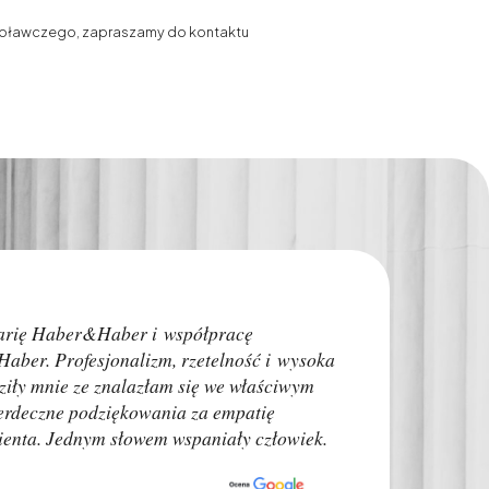
woławczego, zapraszamy do kontaktu
Polecam w 100%! Je
arię Haber&Haber i współpracę
Moim problem zajął
aber. Profesjonalizm, rzetelność i wysoka
czasu do rozprawy.
dziły mnie ze znalazłam się we właściwym
znaczenia.Sprawa z
serdeczne podziękowania za empatię
Doradzam innym ab
klienta. Jednym słowem wspaniały człowiek.
o swojej sytuacji.