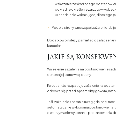
wskazanie zaskarżonego postanowien
dokładne określenie zarzutów wobec d
uzasadnienie wskazujące, dlaczego po
Podpis strony wnoszącej zażalenie lub j
Dodatkowo należy pamiętać o załączeniu
kancelarii.
Jakie są konsekwe
Wniesienie zażalenia na postanowienie sądu
dokona jej ponownej oceny.
Kwestia, kto rozpatruje zażalenie na post
odbywa się przed sądem okręgowym, natomia
Jeśli zażalenie zostanie uwzględnione, możl
automatycznie wykonania postanowienia, 
o wstrzymanie wykonania postanowienia do 