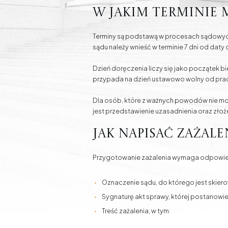
W jakim terminie 
Terminy są podstawą w procesach sądowych
sądu należy wnieść w terminie 7 dni od daty
Dzień doręczenia liczy się jako początek bi
przypada na dzień ustawowo wolny od prac
Dla osób, które z ważnych powodów nie mog
jest przedstawienie uzasadnienia oraz złoże
Jak napisać zażal
Przygotowanie zażalenia wymaga odpowiedn
Oznaczenie sądu, do którego jest skiero
Sygnaturę akt sprawy, której postanowie
Treść zażalenia, w tym: