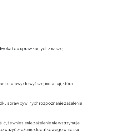
wokat od spraw karnych
z naszej
ie sprawy do wyższej instancji, która
adku spraw cywilnych rozpoznanie zażalenia
ić, że wniesienie zażalenia nie wstrzymuje
 rozważyć złożenie dodatkowego wniosku