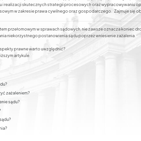
iu i realizacji skutecznych strategii procesowych oraz wypracowywaniu 
esowym w zakresie prawa cywilnego oraz gospodarczego. Zajmuje się ob
 audytami prawnymi. Dysponuje również doświadczeniem w prowadzeniu s
spraw przed organami administracji publicznej oraz w reprezentowaniu K
em przełomowym w sprawach sądowych, nie zawsze oznacza koniec dro
e negocjacje zmierzające do polubownego zakończenia sporów. Adwoka
Podział majątku
Rozwody
nia niekorzystnego postanowienia sądu poprzez wniesienie zażalenia.
dzy i doświadczeniu, ale również pełnemu zaangażowaniu i zrozumieniu p
 aspekty prawne warto uwzględnić?
iższym artykule.
Sprawy
Mediacje gospodarcze,
odszkodowawcze
rodzinne i cywilne
ądu?
żyć zażaleniem?
enie sądu?
?
 sądu?
nia?