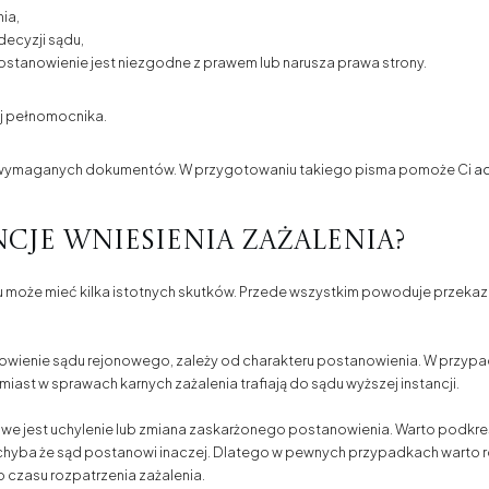
ia,
ecyzji sądu,
stanowienie jest niezgodne z prawem lub narusza prawa strony.
ej pełnomocnika.
 wymaganych dokumentów. W przygotowaniu takiego pisma pomoże Ci
ad
ncje wniesienia zażalenia?
 może mieć kilka istotnych skutków. Przede wszystkim powoduje przekazan
anowienie sądu rejonowego, zależy od charakteru postanowienia. W przyp
st w sprawach karnych zażalenia trafiają do sądu wyższej instancji.
iwe jest uchylenie lub zmiana zaskarżonego postanowienia. Warto podkreśl
chyba że sąd postanowi inaczej. Dlatego w pewnych przypadkach warto
czasu rozpatrzenia zażalenia.