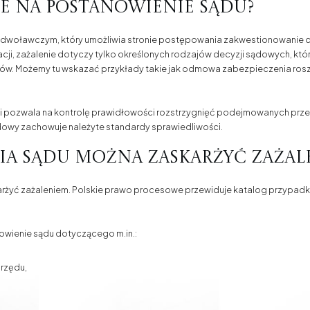
ie na postanowienie sądu?
 odwoławczym, który umożliwia stronie postępowania zakwestionowanie d
cji, zażalenie dotyczy tylko określonych rodzajów decyzji sądowych, kt
ów. Możemy tu wskazać przykłady takie jak odmowa zabezpieczenia rosz
ą i pozwala na kontrolę prawidłowości rozstrzygnięć podejmowanych przez s
owy zachowuje należyte standardy sprawiedliwości.
ia sądu można zaskarżyć zażal
rżyć zażaleniem. Polskie prawo procesowe przewiduje katalog przypadk
nowienie sądu dotyczącego m.in.:
rzędu,