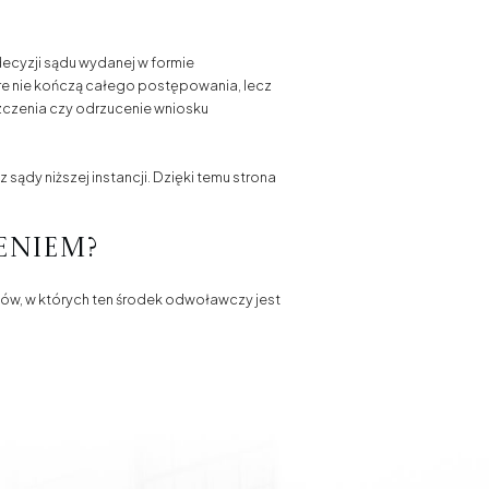
ecyzji sądu wydanej w formie
óre nie kończą całego postępowania, lecz
czenia czy odrzucenie wniosku
ądy niższej instancji. Dzięki temu strona
eniem?
ów, w których ten środek odwoławczy jest