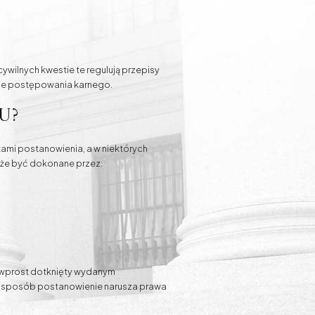
ilnych kwestie te regulują przepisy
ie postępowania karnego.
u?
ami postanowienia, a w niektórych
oże być dokonane przez:
ł wprost dotknięty wydanym
ki sposób postanowienie narusza prawa