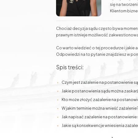
Nieruchomości
się na tworzen
Doradztwo inwestycyjne Gdańsk - grunty, działki,
Klientom bizn
nieruchomości
sądowymi oraz
w prowadzeniu 
Chociaż decyzja sądu często bywa moment
Prowadzi takż
Prawo modowe
Pomoc prawna online
prawnym istnieje możliwość zakwestionowa
zawdzięcza wie
Co warto wiedzieć o tej procedurze i jakie
Odpowiedzi na to pytanie znajdziesz w pon
Sprawy rodzinne
Sprawy
samochodowe
Spis treści:
Czym jest zażalenie na postanowienie s
Jakie postanowienia sądu można zaskar
Kto może złożyć zażalenie na postanowi
W jakim terminie można wnieść zażalenie
Jak napisać zażalenie na postanowienie
Jakie są konsekwencje wniesienia zażale