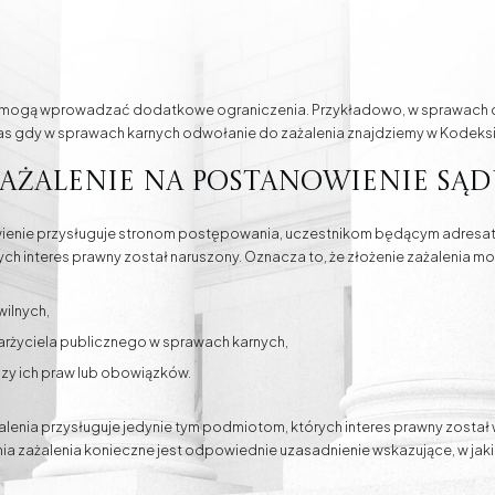
mogą wprowadzać dodatkowe ograniczenia. Przykładowo, w sprawach cyw
 gdy w sprawach karnych odwołanie do zażalenia znajdziemy w Kodeks
ażalenie na postanowienie sąd
wienie przysługuje stronom postępowania, uczestnikom będącym adresat
h interes prawny został naruszony. Oznacza to, że złożenie zażalenia m
ilnych,
życiela publicznego w sprawach karnych,
czy ich praw lub obowiązków.
alenia przysługuje jedynie tym podmiotom, których interes prawny zosta
ia zażalenia konieczne jest odpowiednie uzasadnienie wskazujące, w ja