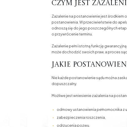
Czym jest zażalen
Zażalenie na postanowienie jest środkiem
postanowienia. W przeciwieństwie do apela
odnoszą się do jego poszczególnych etap
o przywrócenie terminu.
Zażalenie pełni istotną funkcję gwarancyjn
może dochodzić swoich praw, a proces sąd
Jakie postanowien
Nie każde postanowienie sądu można zaska
dopuszczalny.
Możliwe jest wniesienie zażalenia na posta
odmowy ustanowienia pełnomocnika z u
zabezpieczenia roszczenia,
odrzucenia pozwu,