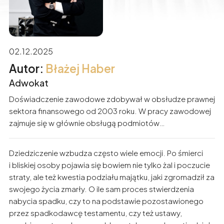
02.12.2025
Błażej Haber
Adwokat
Doświadczenie zawodowe zdobywał w obsłudze prawnej
sektora finansowego od 2003 roku. W pracy zawodowej
zajmuje się w głównie obsługą podmiotów
gospodarczych oraz osób fizycznych. Specjalizuje się
w zagadnieniach dotyczących prawa karnego
Dziedziczenie wzbudza często wiele emocji. Po śmierci
gospodarczego, prawa cywilnego, procedurze
i bliskiej osoby pojawia się bowiem nie tylko żal i poczucie
windykacyjnej należności oraz prawa bankowego. Udział
straty, ale też kwestia podziału majątku, jaki zgromadził za
w wielu procesach zbudował duże doświadczenie
swojego życia zmarły. O ile sam proces stwierdzenia
i umiejętności w zakresie ochrony interesów swoich
nabycia spadku, czy to na podstawie pozostawionego
klientów. Od lat zajmuje się również obsługą klientów
przez spadkodawcę testamentu, czy też ustawy,
indywidualnych w zakresie prawa rodzinnego.