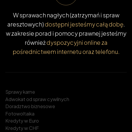
W sprawach nagłych (zatrzymań i spraw
aresztowych)
dostępni jesteśmy całą dobę
.
w zakresie porad i pomocy prawnej jesteśmy
również
dyspozycyjni online za
pośrednictwem internetu oraz telefonu.
Sprawy karne
Adwokat od spraw cywilnych
Doradztwo biznesowe
Fotowoltaika
Kredyty w Euro
Kredyty w CHF