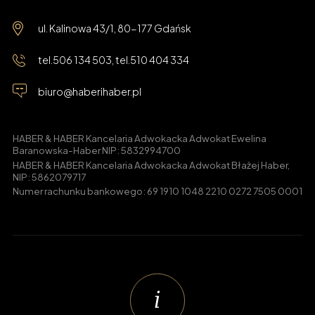
ul. Kalinowa 43/1, 80-177 Gdańsk
tel.
506 134 503
, tel.
510 404 334
biuro@haberihaber.pl
HABER & HABER Kancelaria Adwokacka Adwokat Ewelina
Baranowska-Haber NIP: 5832994700
HABER & HABER Kancelaria Adwokacka Adwokat Błażej Haber,
NIP: 5862079717
Numer rachunku bankowego: 69 1910 1048 2210 0272 7505 0001