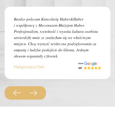
Bardzo polecam Kancelarię Haber&Haber
Polecam
i współpracę z Mecenasem Błażejem Haber.
z najlep
Profesjonalizm, rzetelność i wysoka kultura osobista
natychmi
utwierdziły mnie ze znalazłam się we właściwym
rozprawy
miejscu. Chcę wyrazić serdeczne podziękowania za
znaczen
empatię i ludzkie podejście do klienta. Jednym
ustalili
słowem wspaniały człowiek.
zadzwoni
Małgorzata Olek
Monk Au