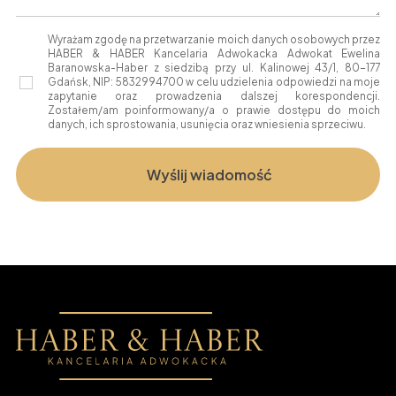
Wyrażam zgodę na przetwarzanie moich danych osobowych przez
HABER & HABER Kancelaria Adwokacka Adwokat Ewelina
Baranowska-Haber z siedzibą przy ul. Kalinowej 43/1, 80-177
Gdańsk, NIP: 5832994700 w celu udzielenia odpowiedzi na moje
zapytanie oraz prowadzenia dalszej korespondencji.
Zostałem/am poinformowany/a o prawie dostępu do moich
danych, ich sprostowania, usunięcia oraz wniesienia sprzeciwu.