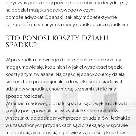
przyczyny prędzej czy później spadkobiercy decydują się
na podział majątku spadkowego (w czym
pomoże
adwokat Gdańsk
), tak aby móc efektywnie
zarządzać otrzymanym na mocy spadkobrania spadkiem.
Kto ponosi koszty działu
spadku?
W przypadku umownego działu spadku spadkobiercy
mogą umówić się, kto z nich i w jakiej wysokości będzie
koszty z tym związane. Najczęściej spadkobiercy dzielą
się kosztami proporcjonalnie do wielkości posiadanych
udziałów w spadku, choć mogą też sami ustalić inny
sposób rozliczeń.
W ramach sądowego działu spadku sąd zwykle rozkłada
koszty postępowania na wszystkich spadkobierców
w stosunku do posiadanych przez nich udziałów. Jednakże
w uzasadnionych przypadkach sąd orzekający w sprawie
może obciążyć całością bądź większą częścią kosztów