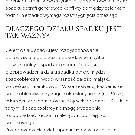
przebiega stosunkowo szybko, o tyle sama kwestia działu
spadku potrafi generować konflikty pomiędzy członkami
rodzin i nierzadko wymaga rozstrzygnięcia przez sąd.
Dlaczego działu spadku jest
tak ważny?
Celem działu spadku jest rozdysponowanie
pozostawionego przez spadkodawcę majątku
poszczególnym spadkobiercom. Do czasu
przeprowadzenia działu spadku istnieje między
spadkobiercami współwłasność całości majątku
w częściach ułamkowych. W konsekwencji każdemu ze
spadkobierców przysługuje określony udział (np. ½, ¼ )
w każdym z przedmiotów należących do spadku. Skutkuje
to tym, iż spadkobiercy nie mogą swobodnie
rozporządzać rzeczami należącymi do majątku
spadkowego.
Przeprowadzenie działu spadku umożliwia zniesienie